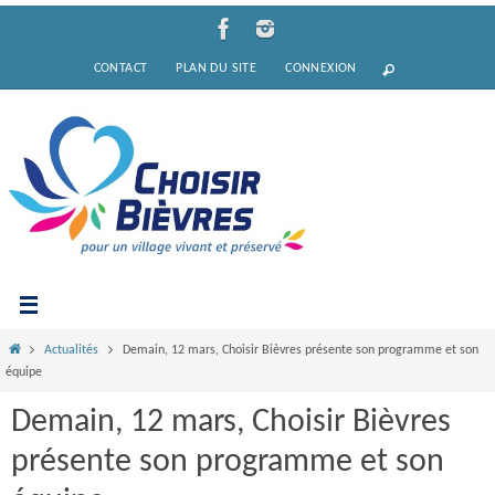
Passer
vers
CONTACT
PLAN DU SITE
CONNEXION
le
contenu
Home
Actualités
Demain, 12 mars, Choisir Bièvres présente son programme et son
équipe
Demain, 12 mars, Choisir Bièvres
présente son programme et son