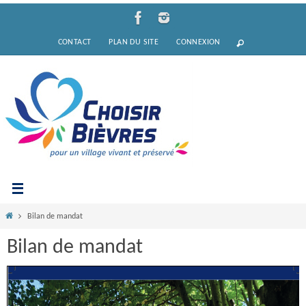
Passer
vers
CONTACT
PLAN DU SITE
CONNEXION
le
contenu
Home
Bilan de mandat
Bilan de mandat